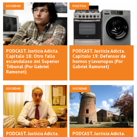
SOCIEDAD
POLÍTICA
PODCAST. Justicia Adicta.
PODCAST. Justicia Adicta.
Capítulo 18: Otro fallo
Capítulo 19: Defensor de
escandaloso del Superior
hornos y lavarropas (Por
Tribunal (Por Gabriel
Gabriel Ramonet)
Ramonet)
SOCIEDAD
SOCIEDAD
PODCAST. Justicia Adicta.
PODCAST. Justicia Adicta.